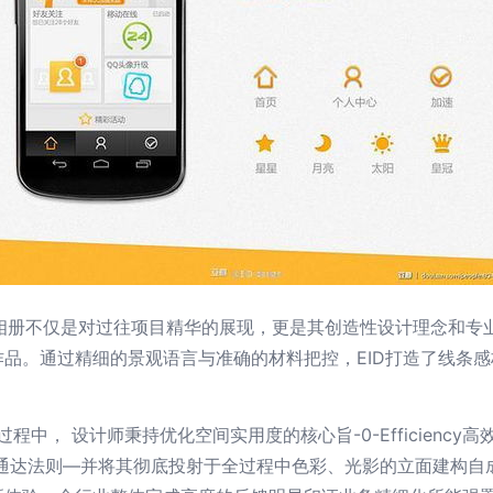
司，其相册不仅是对过往项目精华的展现，更是其创造性设计理念和
品。通过精细的景观语言与准确的材料把控，EID打造了线条
过程中， 设计师秉持优化空间实用度的核心旨-0-Efficiency高效流通；
互通达法则—并将其彻底投射于全过程中色彩、光影的立面建构自